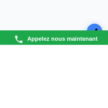
Appelez nous maintenant
TECHNI COUV
Technicouv
, artisan couvreur dans les
Hauts-de-
Seine (92)
, intervient en
Île-de-France
pour la toiture,
la façade, la zinguerie et l’entretien. Qualité, réactivité
et satisfaction client au cœur de chaque projet.