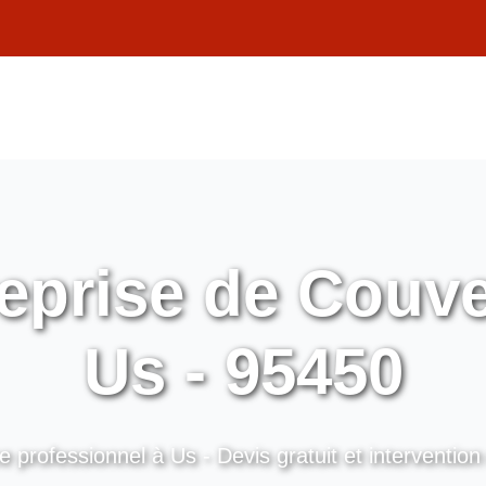
eprise de Couve
Us - 95450
e professionnel à Us - Devis gratuit et intervention