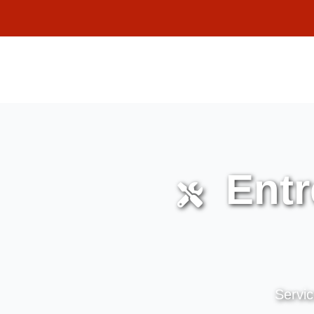
Entr
Servic