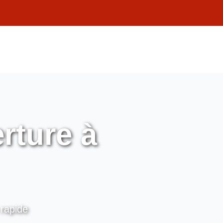
rture à
 rapide