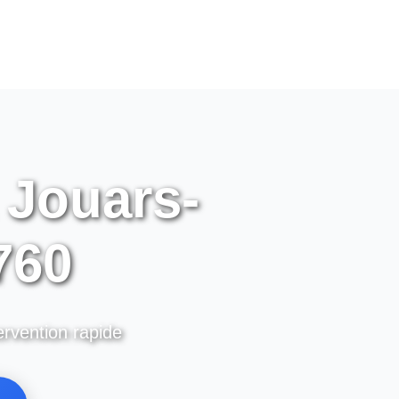
 Jouars-
760
ervention rapide