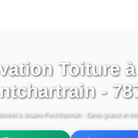
ation Toiture à
ntchartrain - 78
ionnel à Jouars-Pontchartrain - Devis gratuit et int