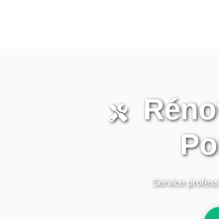
Rénov
Po
Service profess