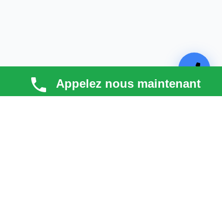
Appelez nous maintenant
TECHNI COUV
Technicouv
, artisan couvreur dans les
Hauts-de-
Seine (92)
, intervient en
Île-de-France
pour la toiture,
la façade, la zinguerie et l’entretien. Qualité, réactivité
et satisfaction client au cœur de chaque projet.