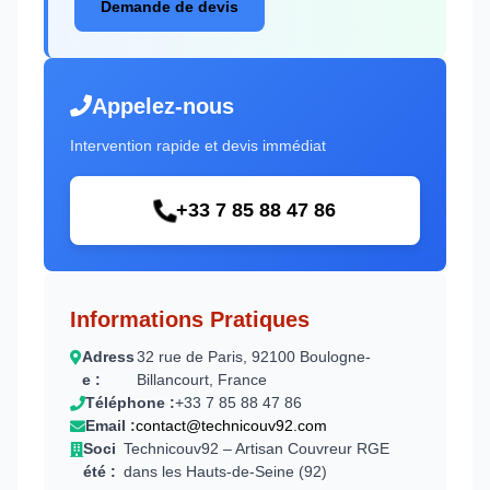
Demande de devis
Appelez-nous
Intervention rapide et devis immédiat
+33 7 85 88 47 86
Informations Pratiques
Adress
32 rue de Paris, 92100 Boulogne-
e :
Billancourt, France
Téléphone :
+33 7 85 88 47 86
Email :
contact@technicouv92.com
Soci
Technicouv92 – Artisan Couvreur RGE
été :
dans les Hauts-de-Seine (92)