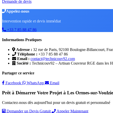
Demande de devis
Appelez-nous
Intervention rapide et devis immédiat
+33 7 85 88 47 86
Informations Pratiques
Adresse :
32 rue de Paris, 92100 Boulogne-Billancourt, Fra
Téléphone :
+33 7 85 88 47 86
Email :
contact@technicouv92.com
Société :
Technicouv92 – Artisan Couvreur RGE dans les Ha
Partager ce service
Facebook
WhatsApp
Email
Prêt à Démarrer Votre Projet à Les Ormes-sur-Voulzie
Contactez-nous dès aujourd'hui pour un devis gratuit et personnalisé
Demander un Devis Gratuit
Appeler Maintenant