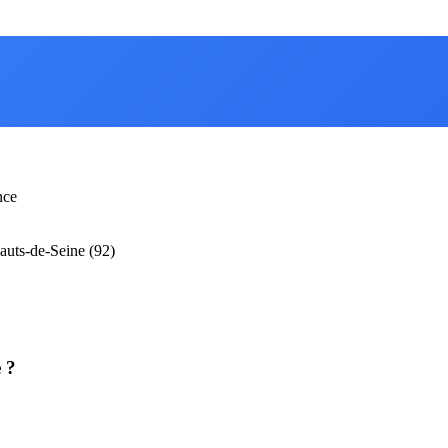
nce
uts-de-Seine (92)
 ?