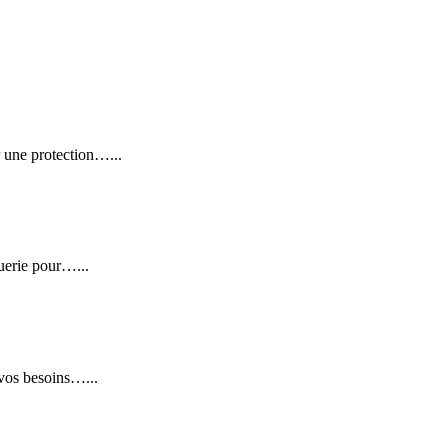
 une protection…...
uerie pour…...
 vos besoins…...