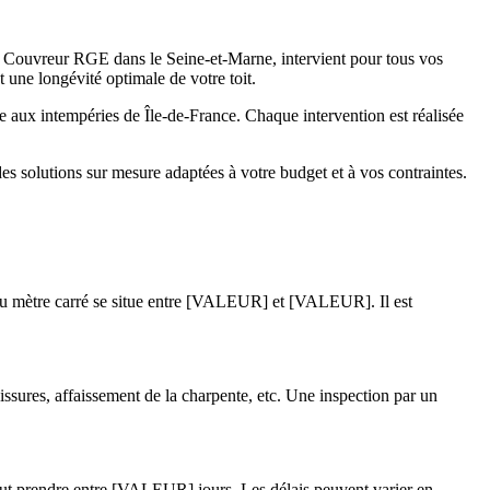
 Couvreur RGE dans le Seine-et-Marne, intervient pour tous vos
t une longévité optimale de votre toit.
e aux intempéries de Île-de-France. Chaque intervention est réalisée
es solutions sur mesure adaptées à votre budget et à vos contraintes.
en au mètre carré se situe entre [VALEUR] et [VALEUR]. Il est
issures, affaissement de la charpente, etc. Une inspection par un
eut prendre entre [VALEUR] jours. Les délais peuvent varier en