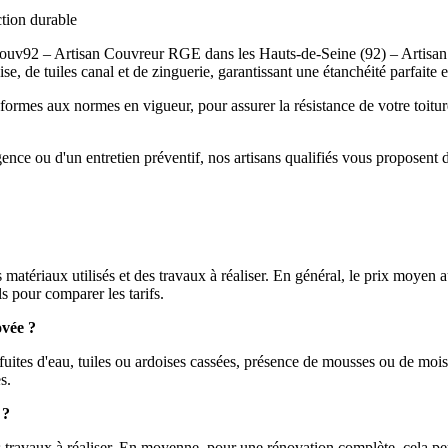
ction durable
couv92 – Artisan Couvreur RGE dans les Hauts-de-Seine (92) – Artisan
se, de tuiles canal et de zinguerie, garantissant une étanchéité parfaite e
ormes aux normes en vigueur, pour assurer la résistance de votre toitur
nce ou d'un entretien préventif, nos artisans qualifiés vous proposent d
es matériaux utilisés et des travaux à réaliser. En général, le prix moy
ls pour comparer les tarifs.
ovée ?
 fuites d'eau, tuiles ou ardoises cassées, présence de mousses ou de mois
s.
 ?
s travaux à réaliser. En moyenne, pour une rénovation complète, cela p