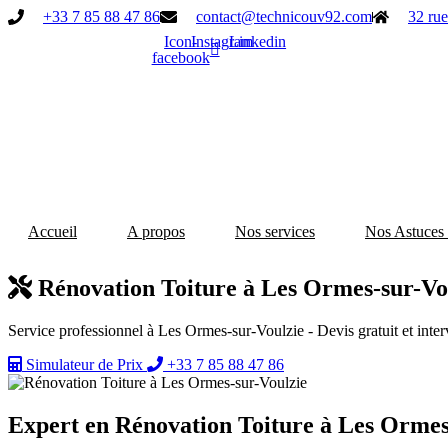
Aller
+33 7 85 88 47 86
contact@technicouv92.com
32 rue
au
Icon-
Instagram
Linkedin
contenu
facebook
Accueil
A propos
Nos services
Nos Astuces
Rénovation Toiture à Les Ormes-sur-Vou
Service professionnel à Les Ormes-sur-Voulzie - Devis gratuit et inter
Simulateur de Prix
+33 7 85 88 47 86
Expert en Rénovation Toiture à Les Ormes