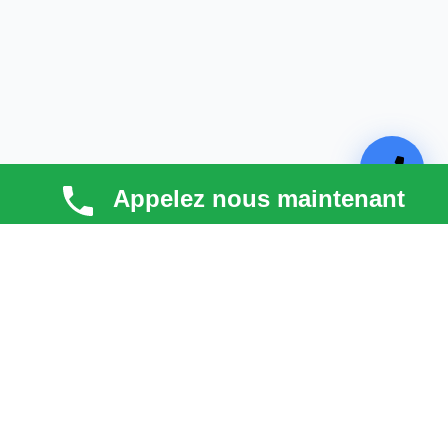
Appelez nous maintenant
TECHNI COUV
Technicouv
, artisan couvreur dans les
Hauts-de-
Seine (92)
, intervient en
Île-de-France
pour la toiture,
la façade, la zinguerie et l’entretien. Qualité, réactivité