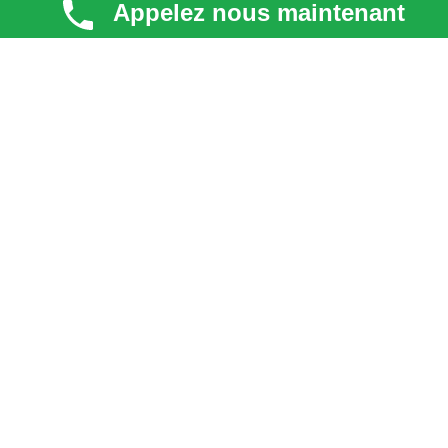
Appelez nous maintenant
TECHNI COUV
Technicouv
, artisan couvreur dans les
Hauts-de-
Seine (92)
, intervient en
Île-de-France
pour la toiture,
la façade, la zinguerie et l’entretien. Qualité, réactivité
et satisfaction client au cœur de chaque projet.
liens
Astuces & blog