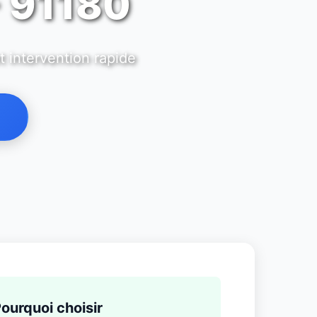
- 91180
t intervention rapide
ourquoi choisir