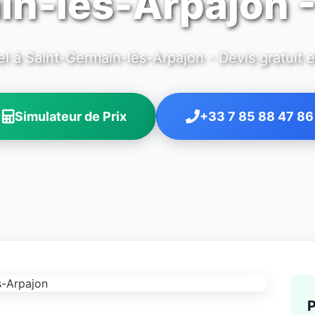
n-lès-Arpajon 
l à Saint-Germain-lès-Arpajon - Devis gratuit e
Simulateur de Prix
+33 7 85 88 47 86
P