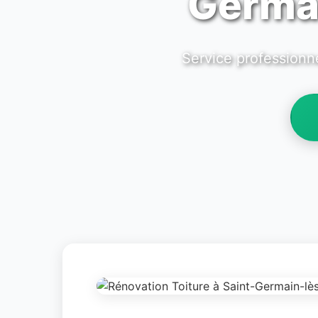
Germai
Service professionne