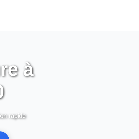
re à
0
ion rapide