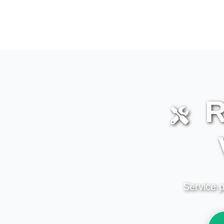
R
Service p