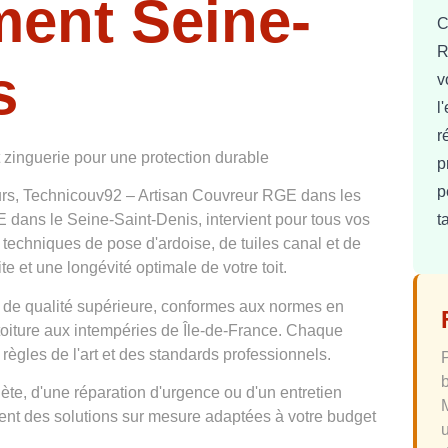
ment Seine-
C
R
s
v
l
r
t zinguerie pour une protection durable
p
p
urs, Technicouv92 – Artisan Couvreur RGE dans les
t
dans le Seine-Saint-Denis, intervient pour tous vos
s techniques de pose d'ardoise, de tuiles canal et de
te et une longévité optimale de votre toit.
 de qualité supérieure, conformes aux normes en
 toiture aux intempéries de Île-de-France. Chaque
 règles de l'art et des standards professionnels.
te, d'une réparation d'urgence ou d'un entretien
osent des solutions sur mesure adaptées à votre budget