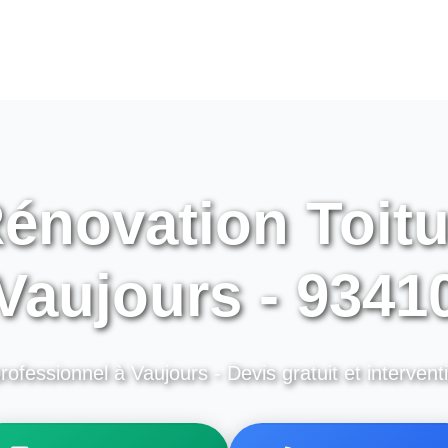
énovation Toitu
Vaujours - 9341
rofessionnel à Vaujours - Devis gratuit et intervent