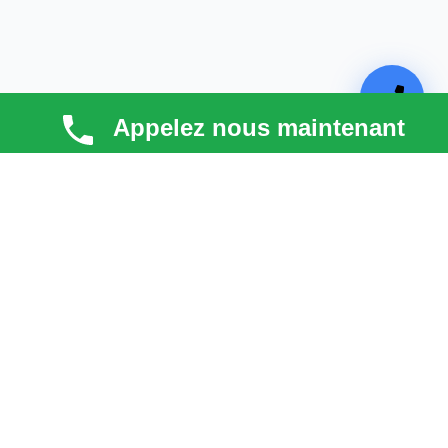
Appelez nous maintenant
TECHNI COUV
Technicouv
, artisan couvreur dans les
Hauts-de-
Seine (92)
, intervient en
Île-de-France
pour la toiture,
la façade, la zinguerie et l’entretien. Qualité, réactivité
et satisfaction client au cœur de chaque projet.