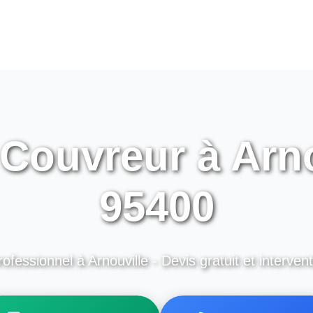
 Couvreur à Arno
95400
ofessionnel à Arnouville - Devis gratuit et interven