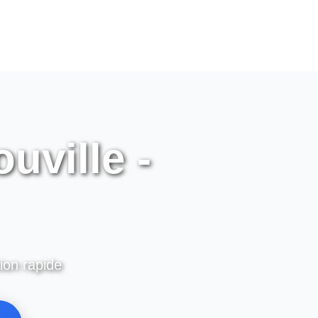
uville -
tion rapide