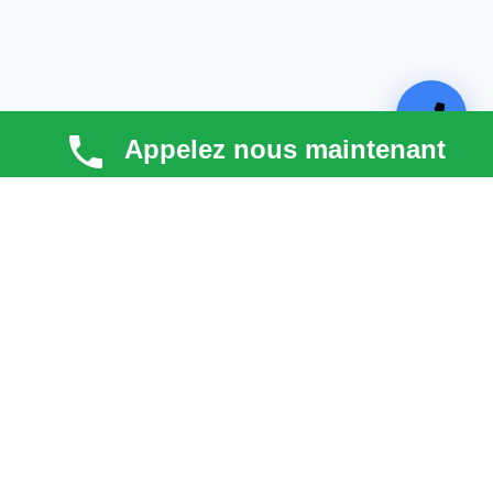
Appelez nous maintenant
TECHNI COUV
Technicouv
, artisan couvreur dans les
Hauts-de-
Seine (92)
, intervient en
Île-de-France
pour la toiture,
la façade, la zinguerie et l’entretien. Qualité, réactivité
et satisfaction client au cœur de chaque projet.