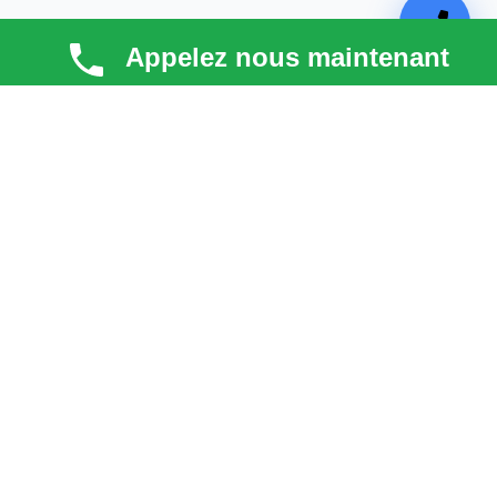
Appelez nous maintenant
TECHNI COUV
Technicouv
, artisan couvreur dans les
Hauts-de-
Seine (92)
, intervient en
Île-de-France
pour la toiture,
la façade, la zinguerie et l’entretien. Qualité, réactivité
et satisfaction client au cœur de chaque projet.
liens
Astuces & blog