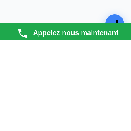
Appelez nous maintenant
TECHNI COUV
Technicouv
, artisan couvreur dans les
Hauts-de-
Seine (92)
, intervient en
Île-de-France
pour la toiture,
la façade, la zinguerie et l’entretien. Qualité, réactivité
et satisfaction client au cœur de chaque projet.