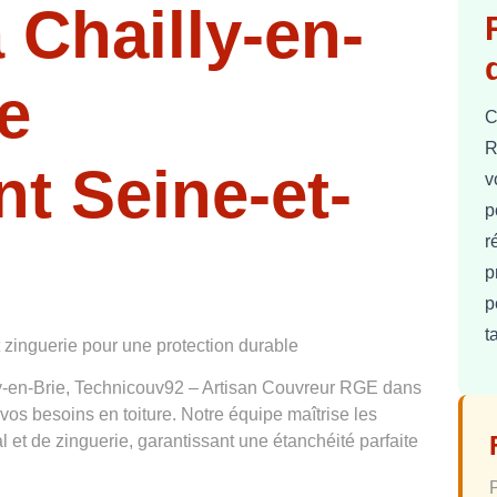
 Chailly-en-
e
C
R
t Seine-et-
v
p
r
p
p
t
t zinguerie pour une protection durable
ly-en-Brie, Technicouv92 – Artisan Couvreur RGE dans
 vos besoins en toiture. Notre équipe maîtrise les
l et de zinguerie, garantissant une étanchéité parfaite