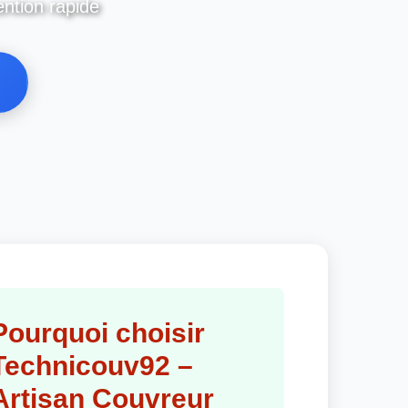
ention rapide
Pourquoi choisir
Technicouv92 –
Artisan Couvreur