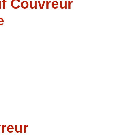
if Couvreur
e
vreur