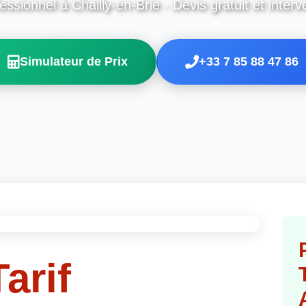
essionnel à Chailly-en-Brie - Devis gratuit et interv
Simulateur de Prix
+33 7 85 88 47 86
arif