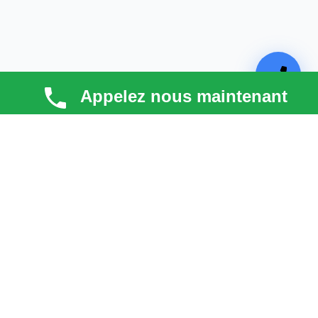
Appelez nous maintenant
TECHNI COUV
Technicouv
, artisan couvreur dans les
Hauts-de-
Seine (92)
, intervient en
Île-de-France
pour la toiture,
la façade, la zinguerie et l’entretien. Qualité, réactivité
et satisfaction client au cœur de chaque projet.