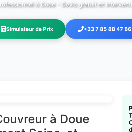
rofessionnel à Doue - Devis gratuit et intervent
Simulateur de Prix
+33 7 85 88 47 86
P
 Couvreur à Doue
T
C
d