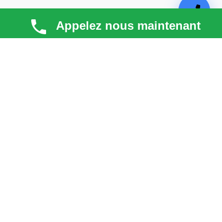
Appelez nous maintenant
TECHNI COUV
Technicouv
, artisan couvreur dans les
Hauts-de-
Seine (92)
, intervient en
Île-de-France
pour la toiture,
la façade, la zinguerie et l’entretien. Qualité, réactivité
et satisfaction client au cœur de chaque projet.
liens
Astuces & blog