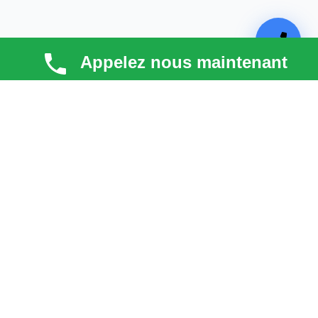
Appelez nous maintenant
TECHNI COUV
Technicouv
, artisan couvreur dans les
Hauts-de-
Seine (92)
, intervient en
Île-de-France
pour la toiture,
la façade, la zinguerie et l’entretien. Qualité, réactivité
et satisfaction client au cœur de chaque projet.