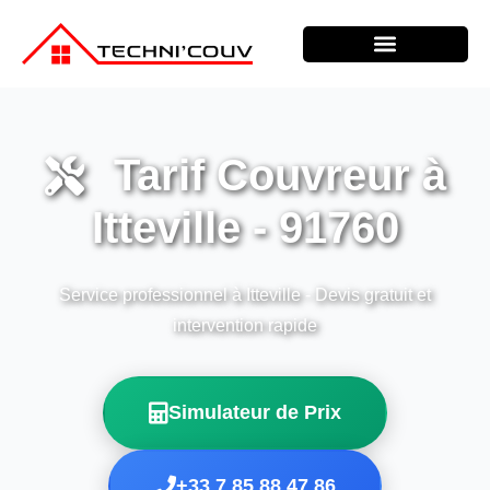
Tarif Couvreur à
Itteville - 91760
Service professionnel à Itteville - Devis gratuit et
intervention rapide
Simulateur de Prix
+33 7 85 88 47 86