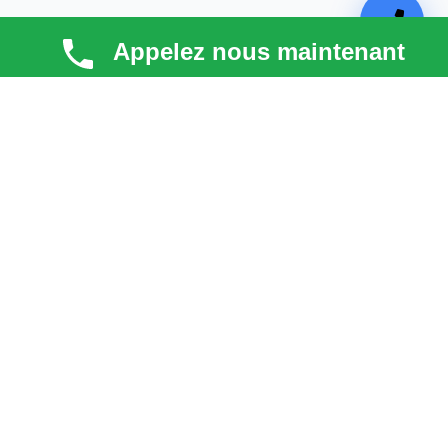
Appelez nous maintenant
TECHNI COUV
Technicouv
, artisan couvreur dans les
Hauts-de-
Seine (92)
, intervient en
Île-de-France
pour la toiture,
la façade, la zinguerie et l’entretien. Qualité, réactivité
et satisfaction client au cœur de chaque projet.
liens
Astuces & blog