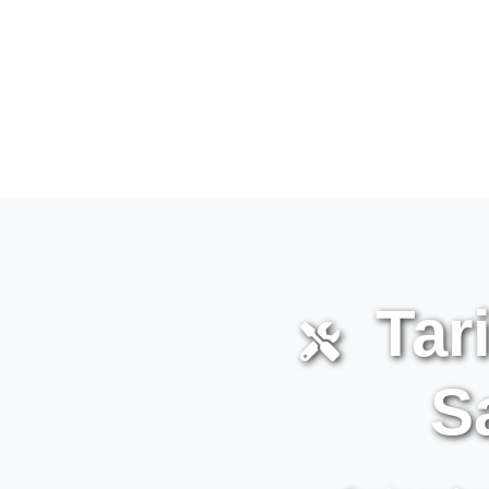
Tari
S