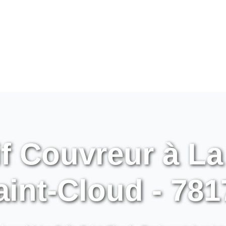
f Couvreur à La
aint-Cloud - 781