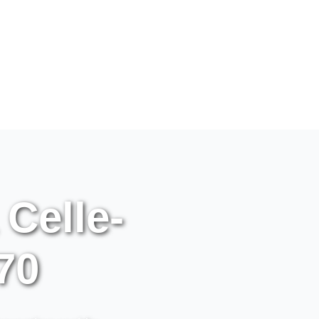
 Celle-
70