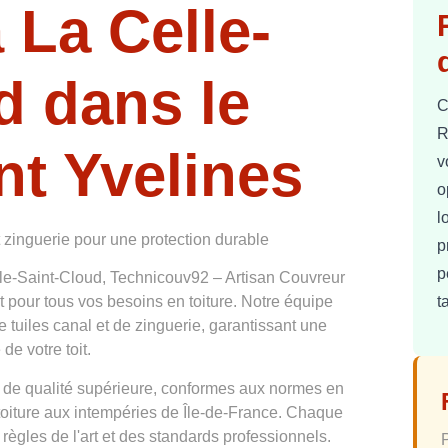
 La Celle-
d dans le
C
R
t Yvelines
v
o
l
t zinguerie pour une protection durable
p
p
lle-Saint-Cloud, Technicouv92 – Artisan Couvreur
t
 pour tous vos besoins en toiture. Notre équipe
e tuiles canal et de zinguerie, garantissant une
de votre toit.
 de qualité supérieure, conformes aux normes en
 toiture aux intempéries de Île-de-France. Chaque
 règles de l'art et des standards professionnels.