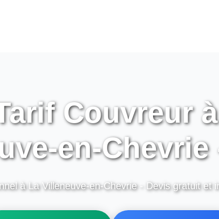
arif Couvreur à
euve-en-Chevrie 
nnel à La Villeneuve-en-Chevrie - Devis gratuit et i