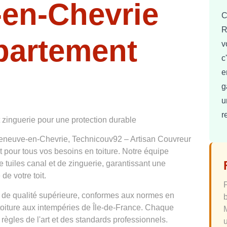
-en-Chevrie
C
R
partement
v
c
e
g
u
r
t zinguerie pour une protection durable
lleneuve-en-Chevrie, Technicouv92 – Artisan Couvreur
 pour tous vos besoins en toiture. Notre équipe
e tuiles canal et de zinguerie, garantissant une
de votre toit.
 de qualité supérieure, conformes aux normes en
 toiture aux intempéries de Île-de-France. Chaque
 règles de l'art et des standards professionnels.