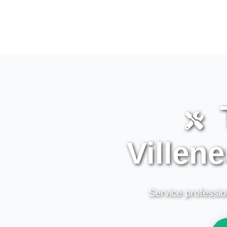
T
Villen
Service professio