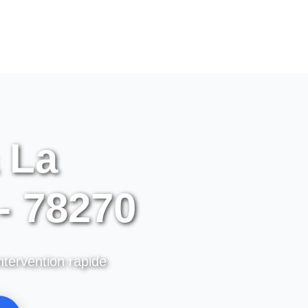
 La
- 78270
ntervention rapide