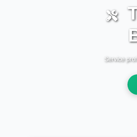
T
B
Service prof