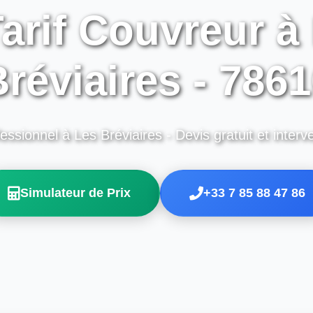
arif Couvreur à
réviaires - 786
essionnel à Les Bréviaires - Devis gratuit et interv
Simulateur de Prix
+33 7 85 88 47 86