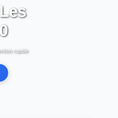
 Les
10
ention rapide