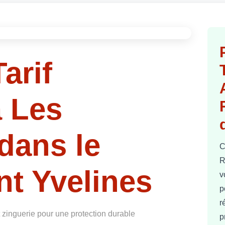
arif
 Les
 dans le
C
R
t Yvelines
v
p
r
t zinguerie pour une protection durable
p