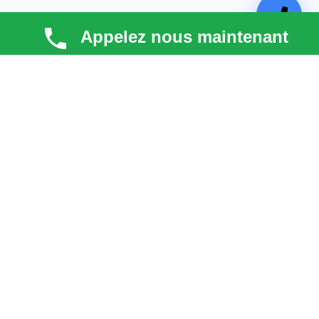
Appelez nous maintenant
TECHNI COUV
Technicouv
, artisan couvreur dans les
Hauts-de-
Seine (92)
, intervient en
Île-de-France
pour la toiture,
la façade, la zinguerie et l’entretien. Qualité, réactivité
et satisfaction client au cœur de chaque projet.
liens
Astuces & blog