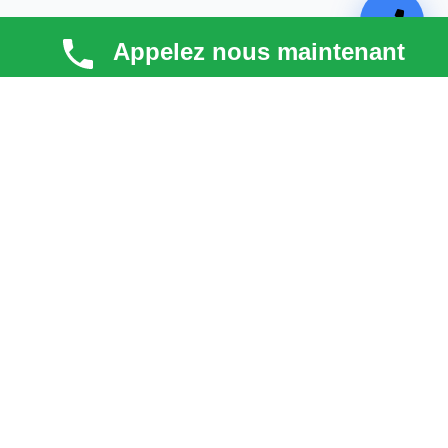
Appelez nous maintenant
TECHNI COUV
Technicouv
, artisan couvreur dans les
Hauts-de-
Seine (92)
, intervient en
Île-de-France
pour la toiture,
la façade, la zinguerie et l’entretien. Qualité, réactivité
et satisfaction client au cœur de chaque projet.
liens
Astuces & blog