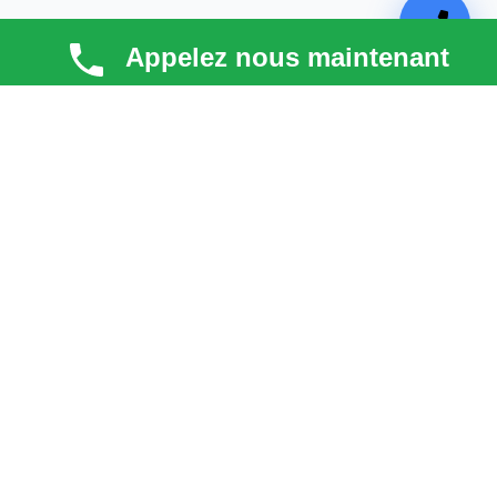
Appelez nous maintenant
TECHNI COUV
Technicouv
, artisan couvreur dans les
Hauts-de-
Seine (92)
, intervient en
Île-de-France
pour la toiture,
la façade, la zinguerie et l’entretien. Qualité, réactivité
et satisfaction client au cœur de chaque projet.
liens
Astuces & blog