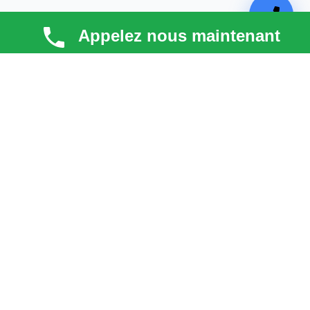
Appelez nous maintenant
TECHNI COUV
Technicouv
, artisan couvreur dans les
Hauts-de-
Seine (92)
, intervient en
Île-de-France
pour la toiture,
la façade, la zinguerie et l’entretien. Qualité, réactivité
et satisfaction client au cœur de chaque projet.
liens
Astuces & blog