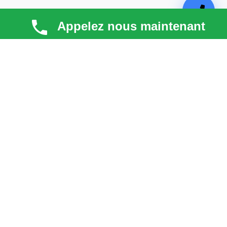
Appelez nous maintenant
TECHNI COUV
Technicouv
, artisan couvreur dans les
Hauts-de-
Seine (92)
, intervient en
Île-de-France
pour la toiture,
la façade, la zinguerie et l’entretien. Qualité, réactivité
et satisfaction client au cœur de chaque projet.
liens
Astuces & blog