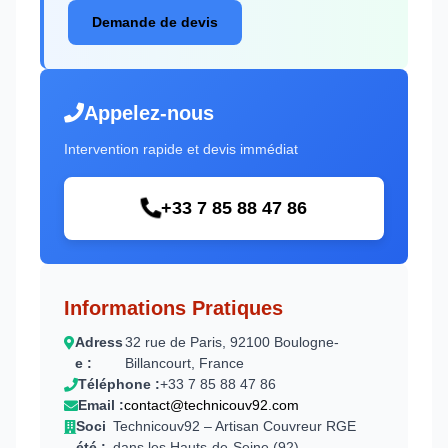
Demande de devis
Appelez-nous
Intervention rapide et devis immédiat
+33 7 85 88 47 86
Informations Pratiques
Adress
32 rue de Paris, 92100 Boulogne-
e :
Billancourt, France
Téléphone :
+33 7 85 88 47 86
Email :
contact@technicouv92.com
Soci
Technicouv92 – Artisan Couvreur RGE
été :
dans les Hauts-de-Seine (92)