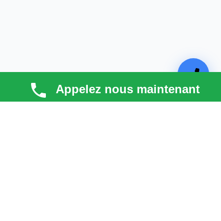
Appelez nous maintenant
TECHNI COUV
Technicouv
, artisan couvreur dans les
Hauts-de-
Seine (92)
, intervient en
Île-de-France
pour la toiture,
la façade, la zinguerie et l’entretien. Qualité, réactivité
et satisfaction client au cœur de chaque projet.