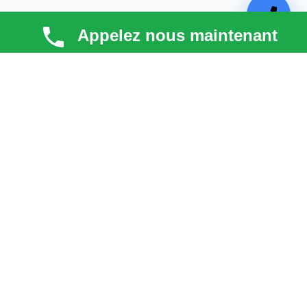
Appelez nous maintenant
TECHNI COUV
Technicouv
, artisan couvreur dans les
Hauts-de-
Seine (92)
, intervient en
Île-de-France
pour la toiture,
la façade, la zinguerie et l’entretien. Qualité, réactivité
et satisfaction client au cœur de chaque projet.
liens
Astuces & blog