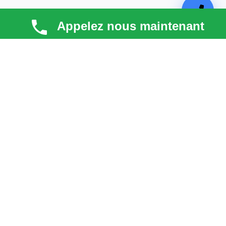
Appelez nous maintenant
TECHNI COUV
Technicouv
, artisan couvreur dans les
Hauts-de-
Seine (92)
, intervient en
Île-de-France
pour la toiture,
la façade, la zinguerie et l’entretien. Qualité, réactivité
et satisfaction client au cœur de chaque projet.
liens
Astuces & blog