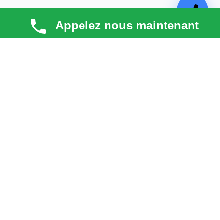
Appelez nous maintenant
TECHNI COUV
Technicouv
, artisan couvreur dans les
Hauts-de-
Seine (92)
, intervient en
Île-de-France
pour la toiture,
la façade, la zinguerie et l’entretien. Qualité, réactivité
et satisfaction client au cœur de chaque projet.
liens
Astuces & blog