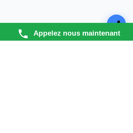
Appelez nous maintenant
TECHNI COUV
Technicouv
, artisan couvreur dans les
Hauts-de-
Seine (92)
, intervient en
Île-de-France
pour la toiture,
la façade, la zinguerie et l’entretien. Qualité, réactivité
et satisfaction client au cœur de chaque projet.