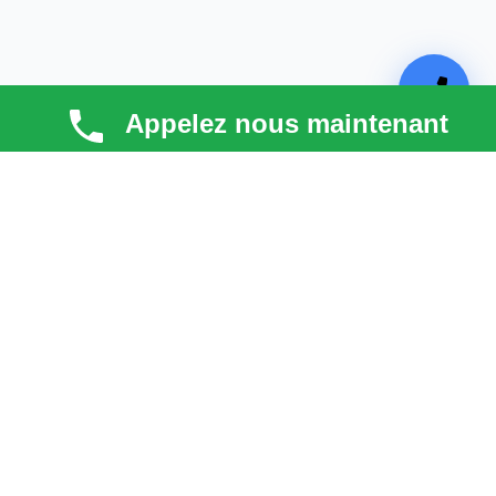
Appelez nous maintenant
TECHNI COUV
Technicouv
, artisan couvreur dans les
Hauts-de-
Seine (92)
, intervient en
Île-de-France
pour la toiture,
la façade, la zinguerie et l’entretien. Qualité, réactivité
et satisfaction client au cœur de chaque projet.