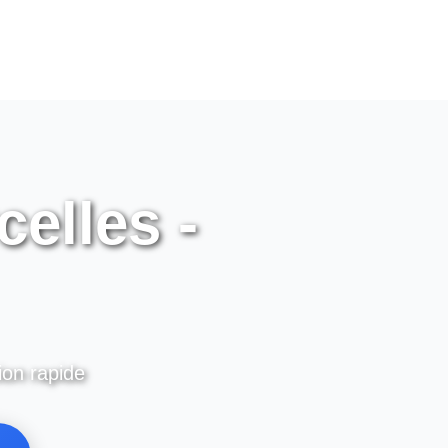
elles -
ion rapide