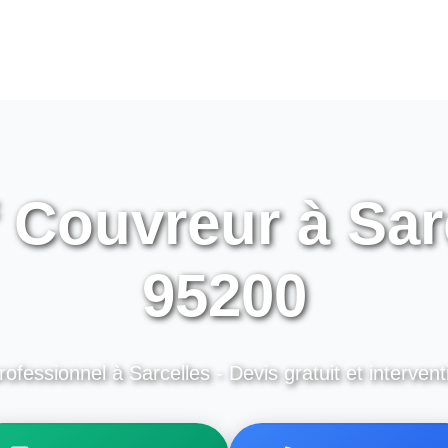
 Couvreur à Sarc
95200
rofessionnel à Sarcelles - Devis gratuit et intervent