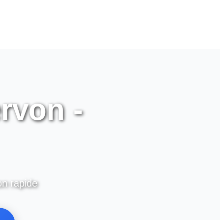
rvon -
on rapide