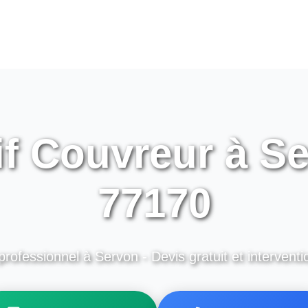
if Couvreur à Se
77170
professionnel à Servon - Devis gratuit et interventi