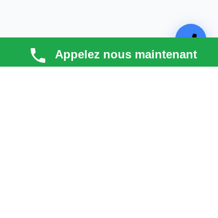
Appelez nous maintenant
TECHNI COUV
Technicouv
, artisan couvreur dans les
Hauts-de-
Seine (92)
, intervient en
Île-de-France
pour la toiture,
la façade, la zinguerie et l’entretien. Qualité, réactivité
et satisfaction client au cœur de chaque projet.