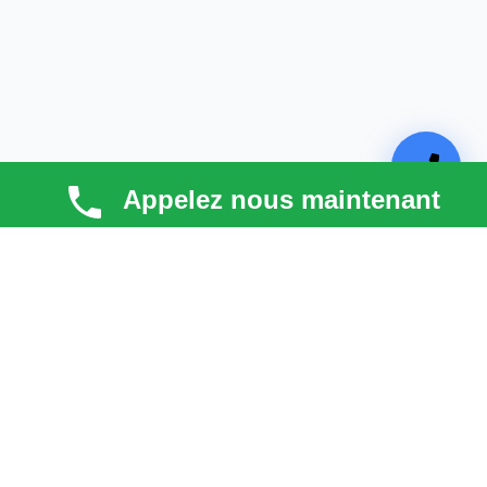
Appelez nous maintenant
TECHNI COUV
Technicouv
, artisan couvreur dans les
Hauts-de-
Seine (92)
, intervient en
Île-de-France
pour la toiture,
la façade, la zinguerie et l’entretien. Qualité, réactivité