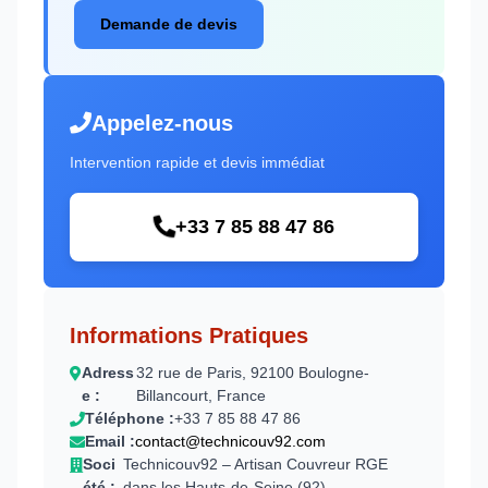
Demande de devis
Appelez-nous
Intervention rapide et devis immédiat
+33 7 85 88 47 86
Informations Pratiques
Adress
32 rue de Paris, 92100 Boulogne-
e :
Billancourt, France
Téléphone :
+33 7 85 88 47 86
Email :
contact@technicouv92.com
Soci
Technicouv92 – Artisan Couvreur RGE
été :
dans les Hauts-de-Seine (92)