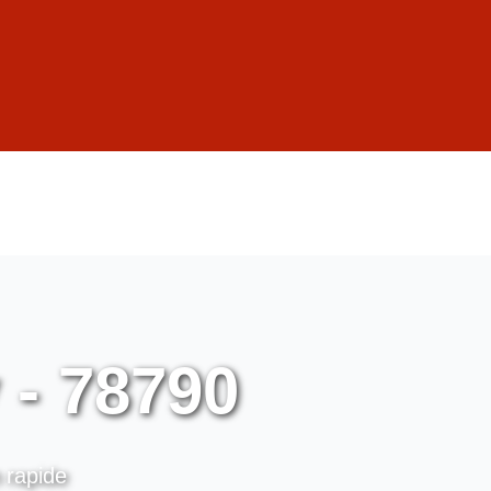
 - 78790
n rapide