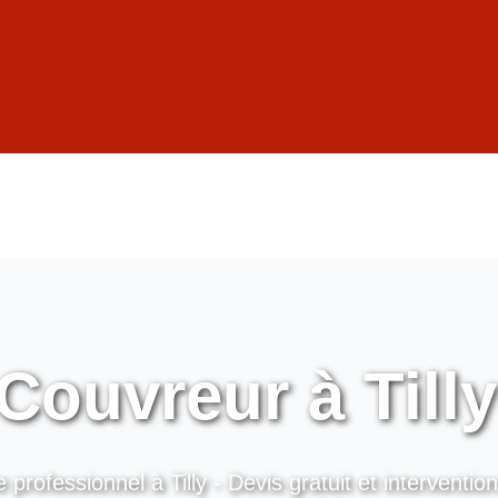
 Couvreur à Tilly
 professionnel à Tilly - Devis gratuit et interventio