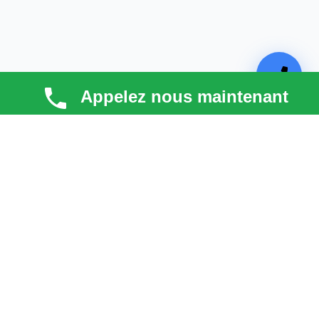
Appelez nous maintenant
TECHNI COUV
Technicouv
, artisan couvreur dans les
Hauts-de-
Seine (92)
, intervient en
Île-de-France
pour la toiture,
la façade, la zinguerie et l’entretien. Qualité, réactivité
et satisfaction client au cœur de chaque projet.